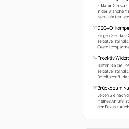
Erklären Sie kurz
in der Branche X 
kein Zufall ist, 
DSGVO-Kompet
03
Zeigen Sie, dass 
selbstverständli
Gesprächspartner
Proaktiv Wider
04
Bieten Sie die Lö
selbstverständli
Bereitschaft, da
Brücke zum Nu
05
Leiten Sie nach d
meines Anrufs is
den Fokus zurück