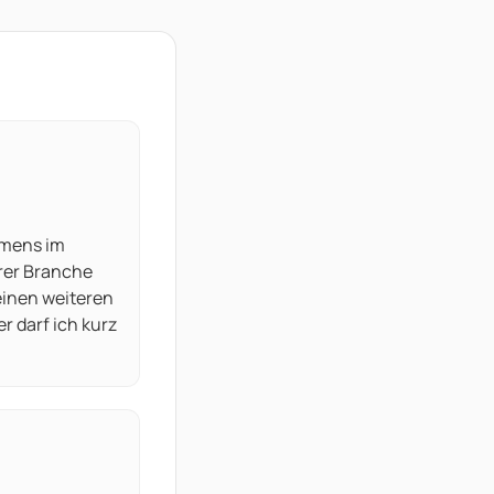
hmens im
hrer Branche
keinen weiteren
r darf ich kurz