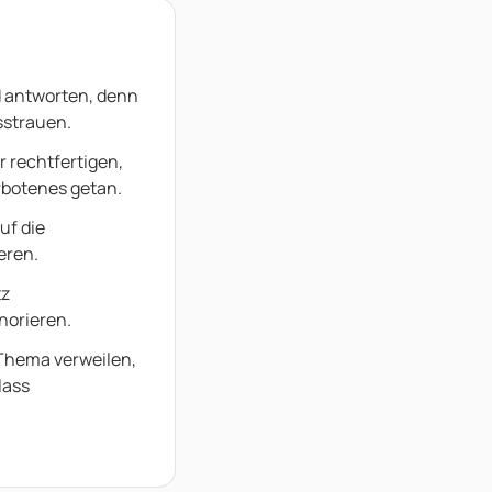
 antworten, denn
sstrauen.
 rechtfertigen,
rbotenes getan.
uf die
eren.
tz
norieren.
Thema verweilen,
lass