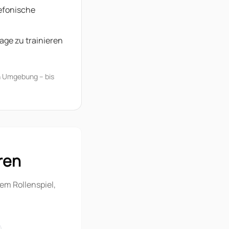
efonische
age zu trainieren
ien Umgebung – bis
ren
em Rollenspiel,