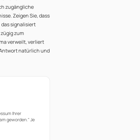
ich zugängliche
sse. Zeigen Sie, dass
das signalisiert
e zügig zum
a verweilt, verliert
 Antwort natürlich und
essum Ihrer
sam geworden." Je