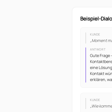
Beispiel-Dial
KUNDE
„
Moment ma
ANTWORT
Gute Frage 
Kontaktbere
eine Lösung 
Kontakt wün
erklären, w
KUNDE
„
Wie kommen