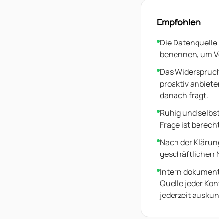
Empfohlen
Die Datenquelle
benennen, um V
Das Widerspruc
proaktiv anbiete
danach fragt.
Ruhig und selbs
Frage ist berecht
Nach der Klärun
geschäftlichen 
Intern dokument
Quelle jeder Ko
jederzeit auskun