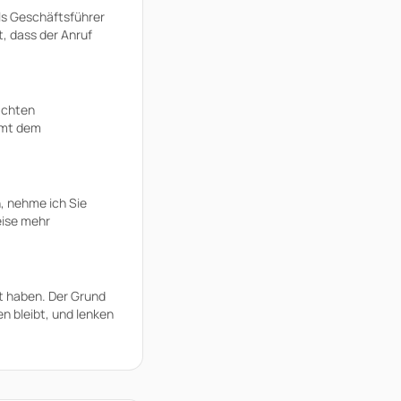
Als Geschäftsführer
t, dass der Anruf
 achten
mmt dem
n, nehme ich Sie
eise mehr
rt haben. Der Grund
n bleibt, und lenken