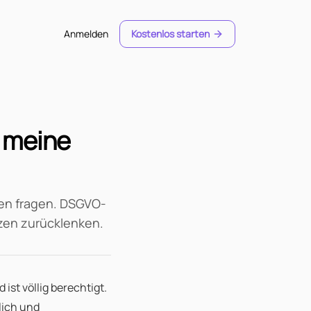
Anmelden
Kostenlos starten
 meine
ten fragen. DSGVO-
zen zurücklenken.
st völlig berechtigt.
lich und