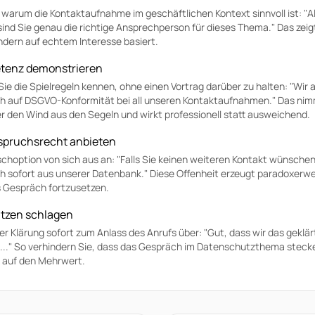
, warum die Kontaktaufnahme im geschäftlichen Kontext sinnvoll ist: "
sind Sie genau die richtige Ansprechperson für dieses Thema." Das zeig
sondern auf echtem Interesse basiert.
enz demonstrieren
Sie die Spielregeln kennen, ohne einen Vortrag darüber zu halten: "Wir
ch auf DSGVO-Konformität bei all unseren Kontaktaufnahmen." Das ni
 den Wind aus den Segeln und wirkt professionell statt ausweichend.
spruchsrecht anbieten
schoption von sich aus an: "Falls Sie keinen weiteren Kontakt wünsche
ch sofort aus unserer Datenbank." Diese Offenheit erzeugt paradoxerw
s Gespräch fortzusetzen.
tzen schlagen
er Klärung sofort zum Anlass des Anrufs über: "Gut, dass wir das geklä
t..." So verhindern Sie, dass das Gespräch im Datenschutzthema stecke
 auf den Mehrwert.