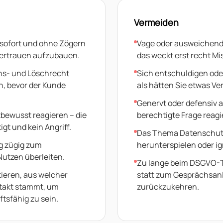
Vermeiden
 sofort und ohne Zögern
Vage oder ausweichend
ertrauen aufzubauen.
das weckt erst recht Mi
hs- und Löschrecht
Sich entschuldigen oder
n, bevor der Kunde
als hätten Sie etwas Ve
Genervt oder defensiv a
tbewusst reagieren – die
berechtigte Frage reagi
igt und kein Angriff.
Das Thema Datenschu
g zügig zum
herunterspielen oder ig
Nutzen überleiten.
Zu lange beim DSGVO-
ieren, aus welcher
statt zum Gesprächsan
ntakt stammt, um
zurückzukehren.
ftsfähig zu sein.