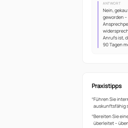
ANTWORT
Nein, gekauf
geworden – a
Ansprechper
widersprech
Anrufs ist,
90 Tagen mes
Praxistipps
Führen Sie inter
auskunftsfähig s
Bereiten Sie ein
überleitet – üben