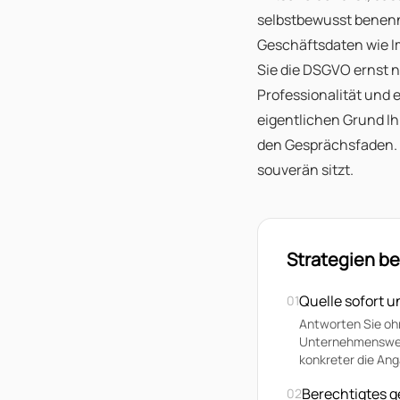
selbstbewusst benenne
Geschäftsdaten wie I
Sie die DSGVO ernst n
Professionalität und e
eigentlichen Grund Ih
den Gesprächsfaden. I
souverän sitzt.
Strategien b
Quelle sofort 
01
Antworten Sie ohn
Unternehmenswebse
konkreter die Ang
Berechtigtes g
02