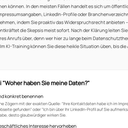
n können. In den meisten Fällen handelt es sich um öffentl
mpressumsangaben, LinkedIn-Profile oder Branchenverzeichni
ehmen, indem Sie proaktiv das Widerspruchsrecht anbieten – 
ntkräftet die Skepsis meist sofort. Nach der Klärung leiten Si
res Anrufs über, denn wer hier zu lange beim Datenschutzthem
m KI-Training können Sie diese heikle Situation üben, bis die
ei "Woher haben Sie meine Daten?"
und konkret benennen
e Zögern mit der exakten Quelle: "Ihre Kontaktdaten habe ich im Impr
ite gefunden" oder "Ich bin über Ihr LinkedIn-Profil auf Sie aufmerk
abe, desto glaubwürdiger wirken Sie.
eschäftliches Interesse hervorheben