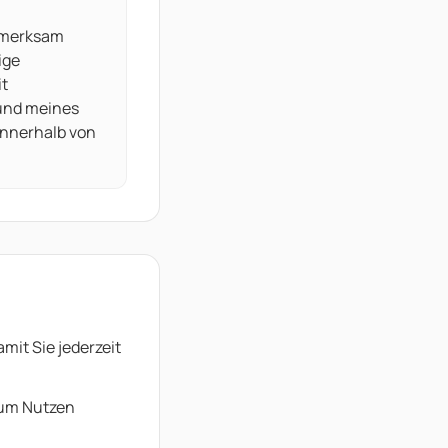
ufmerksam
ige
it
rund meines
 innerhalb von
mit Sie jederzeit
 zum Nutzen